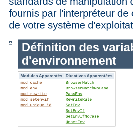
standards de manipulation 
fournis par l'interpréteur d
de votre système d'exploitat
Définition des varia
d'environnement
Modules Apparentés
Directives Apparentées
mod_cache
BrowserMatch
mod_env
BrowserMatchNoCase
mod_rewrite
PassEnv
mod_setenvif
RewriteRule
mod_unique_id
SetEnv
SetEnvIf
SetEnvIfNoCase
UnsetEnv