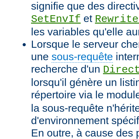
signifie que des directi
et
SetEnvIf
Rewrite
les variables qu'elle au
Lorsque le serveur che
une
sous-requête
inter
recherche d'un
Direc
lorsqu'il génère un list
répertoire via le modu
la sous-requête n'hérit
d'environnement spécif
En outre, à cause des 