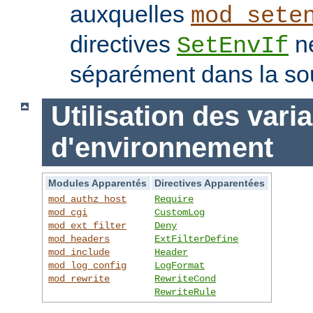
auxquelles
mod_sete
directives
ne
SetEnvIf
séparément dans la so
Utilisation des vari
d'environnement
Modules Apparentés
Directives Apparentées
mod_authz_host
Require
mod_cgi
CustomLog
mod_ext_filter
Deny
mod_headers
ExtFilterDefine
mod_include
Header
mod_log_config
LogFormat
mod_rewrite
RewriteCond
RewriteRule